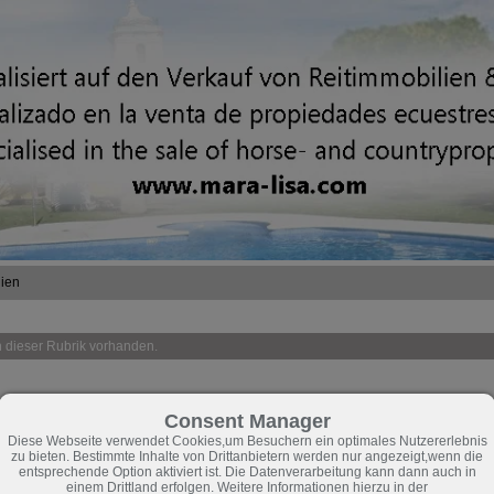
gien
in dieser Rubrik vorhanden.
Consent Manager
Diese Webseite verwendet Cookies,um Besuchern ein optimales Nutzererlebnis
zu bieten. Bestimmte Inhalte von Drittanbietern werden nur angezeigt,wenn die
entsprechende Option aktiviert ist. Die Datenverarbeitung kann dann auch in
einem Drittland erfolgen. Weitere Informationen hierzu in der