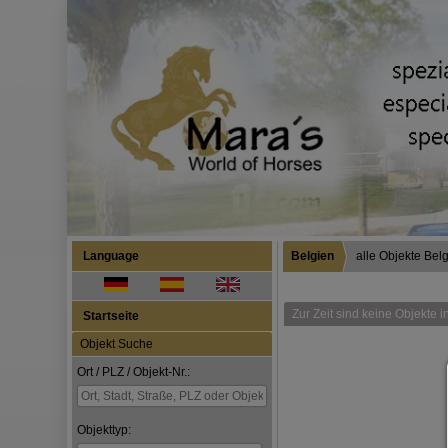
Language
Belgien
alle Objekte Bel
Zur Zeit sind keine Objekte 
Startseite
Objekt Suche
Ort / PLZ / Objekt-Nr.:
Objekttyp: