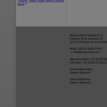
"
Sharyti - mein Leben liegt in Deiner
Hand
" !
Maras World Solutions S.L.
Camino de la montura 28
11130 Chiclana de la Fronte
Mobil:
(0034) 609323347
info@mara-lisa.com
Steuernummer: CIF ES B72
USt-IdNr.: CIF ES B7233013
Geschäftsinhaber:
Sabine Wesseln
Geschäftsführer:
Sabine Wesseln