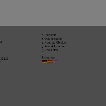
Startseite
Objekt Suche
ra
Neueste Objekte
Kontaktformular
Newsletter
Language:
330137
7