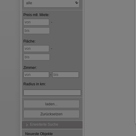
Preis
mtl. Miete
:
-
Fläche
:
-
Zimmer:
-
Radius in km:
Erweiterte Suche
Neueste Objekte