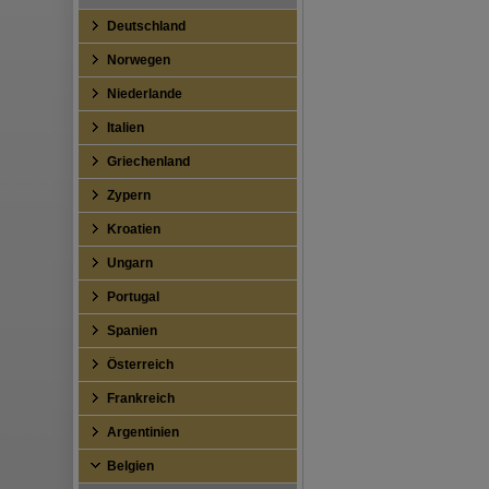
Deutschland
Norwegen
Niederlande
Italien
Griechenland
Zypern
Kroatien
Ungarn
Portugal
Spanien
Österreich
Frankreich
Argentinien
Belgien