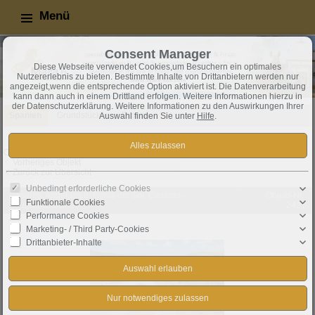
Menü
Consent Manager
Diese Webseite verwendet Cookies,um Besuchern ein optimales
Nutzererlebnis zu bieten. Bestimmte Inhalte von Drittanbietern werden nur
angezeigt,wenn die entsprechende Option aktiviert ist. Die Datenverarbeitung
kann dann auch in einem Drittland erfolgen. Weitere Informationen hierzu in
der Datenschutzerklärung. Weitere Informationen zu den Auswirkungen Ihrer
Spanien
Grundstücke
Exposé
Auswahl finden Sie unter
Hilfe
.
Objekt 2 von 2
Vorheriges Objekt
Zurück zur Übersicht
Unbedingt erforderliche Cookies
Casares: Andalusien, Costa del Sol, Casares -
Objekt-Nr.:
Funktionale Cookies
Baugrundstück
2421
Performance Cookies
Marketing- / Third Party-Cookies
Drittanbieter-Inhalte