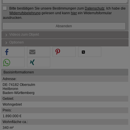
Bitte bestätigen Sie unsere Bestimmungen zum
Datenschutz
. Ich habe die
Widerrufsbelehrung
gelesen und kann
hier
ein Widerrufsformular
ausdrucken.
Videos zum Objekt
Optionen
Basisinformationen
Adresse:
DE-74182 Obersulm
Heilbronn
Baden-Württemberg
Gebiet:
Wohngebiet
Preis:
1.890.000 €
Wohnfläche ca.:
340 m²