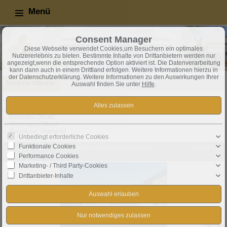
Menü
Consent Manager
Diese Webseite verwendet Cookies,um Besuchern ein optimales
Nutzererlebnis zu bieten. Bestimmte Inhalte von Drittanbietern werden nur
angezeigt,wenn die entsprechende Option aktiviert ist. Die Datenverarbeitung
kann dann auch in einem Drittland erfolgen. Weitere Informationen hierzu in
der Datenschutzerklärung. Weitere Informationen zu den Auswirkungen Ihrer
Neueste Objekte
Auswahl finden Sie unter
Hilfe
.
Objekt 9 von 59
Nächstes Objekt
Vorheriges Objekt
Zurück zur Übersicht
Unbedingt erforderliche Cookies
Funktionale Cookies
Obersulm: Baden-Württemberg, Landkreis Heilbronn -
Objekt-Nr.:
Reitanlage zu verkaufen
2530
Performance Cookies
Marketing- / Third Party-Cookies
Drittanbieter-Inhalte