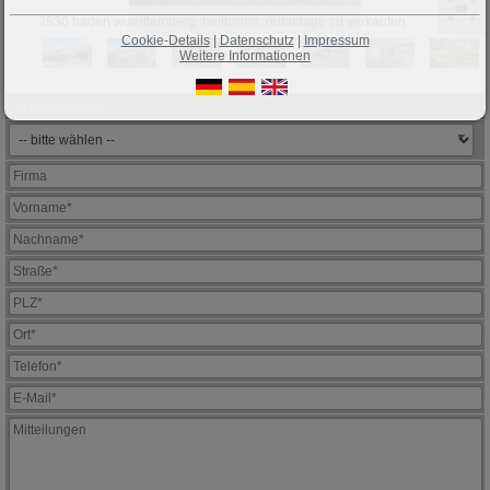
2530 baden wuerttemberg, heilbronn, reitanlage zu verkaufen
Cookie-Details
|
Datenschutz
|
Impressum
Weitere Informationen
Schnellkontakt