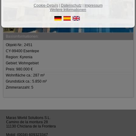
Cookie-Details
|
Datenschutz
|
Impressum
Weitere Informationen
11
Basisinformationen:
Objekt-Nr.: 2451
CY-99400 Esentepe
Region: Kyrenia
Gebiet: Wohngebiet
Preis: 980.000 €
Wohnfläche ca.: 287 m²
Grundstück ca.: 5.850 m²
Zimmeranzahl: 5
Maras World Solutions S.L.
Camino de la montura 28
11130 Chiclana de la Frontera
Mobil:
(0034) 609323347