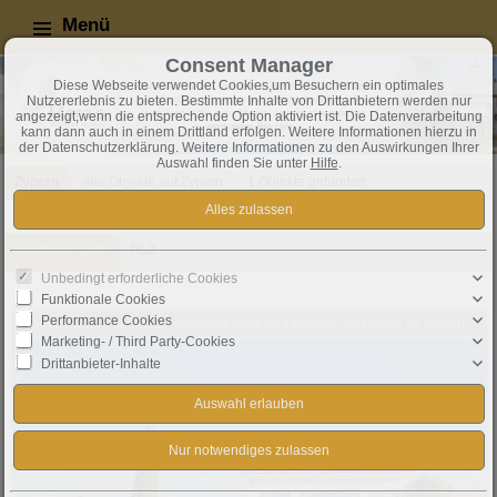
Menü
Consent Manager
Diese Webseite verwendet Cookies,um Besuchern ein optimales
Nutzererlebnis zu bieten. Bestimmte Inhalte von Drittanbietern werden nur
angezeigt,wenn die entsprechende Option aktiviert ist. Die Datenverarbeitung
kann dann auch in einem Drittland erfolgen. Weitere Informationen hierzu in
der Datenschutzerklärung. Weitere Informationen zu den Auswirkungen Ihrer
Auswahl finden Sie unter
Hilfe
.
Zypern
alle Objekte auf Zypern
1 Objekte gefunden
Sortieren nach
PLZ ↓
Unbedingt erforderliche Cookies
Funktionale Cookies
Performance Cookies
Nord-Zypern, Esentepe - exklusive Villa mit Offenstall für Pferde zu verkaufen
Marketing- / Third Party-Cookies
Drittanbieter-Inhalte