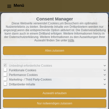
Menü
Consent Manager
Diese Webseite verwendet Cookies,um Besuchern ein optimales
Nutzererlebnis zu bieten. Bestimmte Inhalte von Drittanbietern werden nur
angezeigt,wenn die entsprechende Option aktiviert ist. Die Datenverarbeitung
kann dann auch in einem Drittland erfolgen. Weitere Informationen hierzu in
der Datenschutzerklärung. Weitere Informationen zu den Auswirkungen Ihrer
Spanien
alle Angebote in Spanien
Exposé
Auswahl finden Sie unter
Hilfe
.
Objekt 9 von 37
Nächstes Objekt
Vorheriges Objekt
Zurück zur Übersicht
Unbedingt erforderliche Cookies
Funktionale Cookies
La Puebla de Cazalla: Andalusien, 45 min von Sevilla -
Objekt-Nr.:
authentischer Cortijo zu verkaufen!
2525FS
Performance Cookies
Marketing- / Third Party-Cookies
Drittanbieter-Inhalte