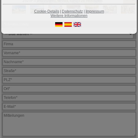
2525FS andalusien, sevilla, cortijo zu verkaufen
Cookie-Details
|
Datenschutz
|
Impressum
Weitere Informationen
Schnellkontakt