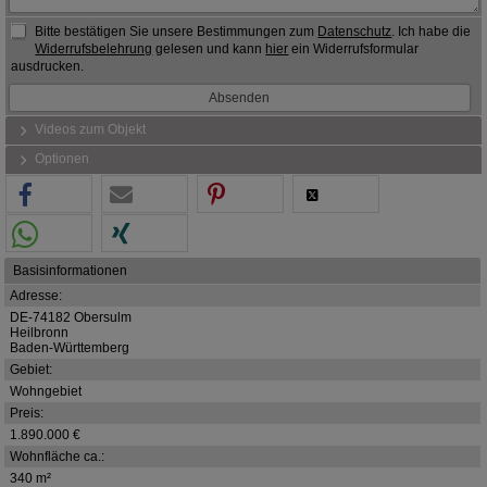
Bitte bestätigen Sie unsere Bestimmungen zum
Datenschutz
. Ich habe die
Widerrufsbelehrung
gelesen und kann
hier
ein Widerrufsformular
ausdrucken.
Videos zum Objekt
Optionen
Basisinformationen
Adresse:
DE-74182 Obersulm
Heilbronn
Baden-Württemberg
Gebiet:
Wohngebiet
Preis:
1.890.000 €
Wohnfläche ca.:
340 m²