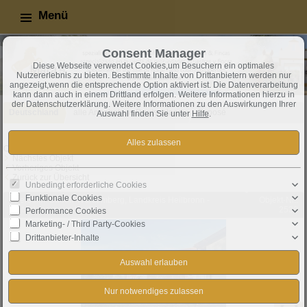
Menü
Consent Manager
Diese Webseite verwendet Cookies,um Besuchern ein optimales
Nutzererlebnis zu bieten. Bestimmte Inhalte von Drittanbietern werden nur
angezeigt,wenn die entsprechende Option aktiviert ist. Die Datenverarbeitung
kann dann auch in einem Drittland erfolgen. Weitere Informationen hierzu in
der Datenschutzerklärung. Weitere Informationen zu den Auswirkungen Ihrer
Deutschland
alle Angebote in Deutschland
Exposé
Auswahl finden Sie unter
Hilfe
.
Objekt 5 von 10
Nächstes Objekt
Vorheriges Objekt
Zurück zur Übersicht
Unbedingt erforderliche Cookies
Funktionale Cookies
Obersulm: Baden-Württemberg, Landkreis Heilbronn -
Objekt-Nr.:
Reitanlage zu verkaufen
2530
Performance Cookies
Marketing- / Third Party-Cookies
Drittanbieter-Inhalte