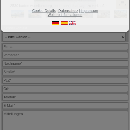
2530 baden wuerttemberg, heilbronn, reitanlage zu verkaufen
Cookie-Details
|
Datenschutz
|
Impressum
Weitere Informationen
Schnellkontakt