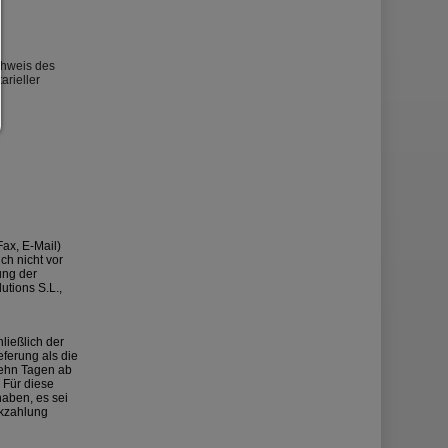
chweis des
arieller
Fax, E-Mail)
ch nicht vor
ung der
utions S.L.,
ließlich der
eferung als die
zehn Tagen ab
 Für diese
haben, es sei
ckzahlung