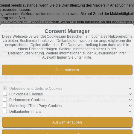
 kommt bereits zustande, wenn Sie die Dienstleistung des Maklers in Anspruch neh
sé zusenden lassen.
gewiesene Maklerprovision nur bezahlen, wenn Sie auf Grund der Maklertätigkeit 
rtrag schließen.
ie unverbindlich Exposés anfordern, wenn Sie kein Interesse an der angefragten 
den Maklervertrag nicht widerrufen. Sofern kein Miet-/Kaufvertrag zustande komm
Consent Manager
hnung erhalten.
n Sie binnen 14 Tagen nach Vertragsabschluss erklären. Sollten Sie die Maklerdi
Diese Webseite verwendet Cookies,um Besuchern ein optimales Nutzererlebnis
önnen Sie Ihre Zustimmung zur sofortigen Erbringung der Dienstleistung erteilen. 
zu bieten. Bestimmte Inhalte von Drittanbietern werden nur angezeigt,wenn die
d verlieren nach vollständiger Erbringung der Dienstleistung Ihr Widerrufsrecht.
entsprechende Option aktiviert ist. Die Datenverarbeitung kann dann auch in
timmung zur sofortigen Erbringung der Dienstleistung nicht erklären, haben Sie bit
einem Drittland erfolgen. Weitere Informationen hierzu in der
e Dienstleistung z.B. das Exposé, die genaue Adresse des Objektes oder eine Besic
Datenschutzerklärung. Weitere Informationen zu den Auswirkungen Ihrer
Widerrufsrechtes - 14 Tage - erhalten.
Auswahl finden Sie unter
Hilfe
.
er Verbraucherinformation bietet keinen Spielraum und entspricht den gesetzlichen
 für unsere Maklerkunden bei außerhalb von Geschäftsräumen geschlos
satzverträgen
Unbedingt erforderliche Cookies
en der Maklerleistung
Funktionale Cookies
s World Solution S.L. beinhaltet den Nachweis der Gelegenheit zum Abschluss ein
Performance Cookies
ertrages (z.B. Kauf-, Miet-, Pachtvertrag u.s.w.) über eine Immobilie gegen die Verp
einer Maklercourtage.
Marketing- / Third Party-Cookies
Drittanbieter-Inhalte
ers, ladungsfähige Anschrift und Adressat für Beschwerden
 (Maras World of Horses)
era, Cádiz, Spanien
esseln