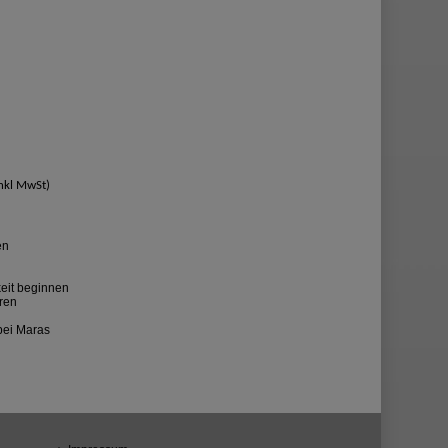
inkl MwSt)
en
keit beginnen
eren
 bei Maras