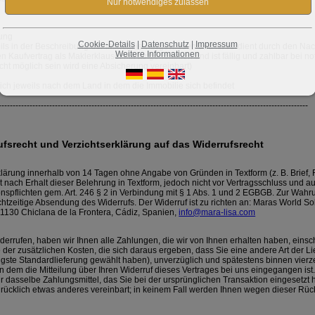
nung
Cookie-Details
|
Datenschutz
|
Impressum
eils in der Beschreibung der Immobilie ausgewiesen und ist verdient durch den Na
Weitere Informationen
en Kaufvertrag als Maklerklausel mit aufgenommen und ist fällig und zahlbar bei not
cht möglich sein wird eine Absicherung vereinbart)
 sich jeweils nach dem Land in dem die Immobilie sich befindet
--------------------------------------------------------------------------------------------------------------
fsrecht und Verzichtserklärung auf das Widerrufsrecht
lärung innerhalb von 14 Tagen ohne Angabe von Gründen in Textform (z. B. Brief, 
nt nach Erhalt dieser Belehrung in Textform, jedoch nicht vor Vertragsschluss und au
onspflichten gem. Art. 246 § 2 in Verbindung mit § 1 Abs. 1 und 2 EGBGB. Zur Wahr
echtzeitige Absendung des Widerrufs. Der Widerruf ist zu richten an: Maras World Sol
1130 Chiclana de la Frontera, Cádiz, Spanien,
info@mara-lisa.com
errufen, haben wir Ihnen alle Zahlungen, die wir von Ihnen erhalten haben, einsch
der zusätzlichen Kosten, die sich daraus ergeben, dass Sie eine andere Art der Li
gste Standardlieferung gewählt haben), unverzüglich und spätestens binnen vier
 dem die Mitteilung über Ihren Widerruf dieses Vertrages bei uns eingegangen ist.
dasselbe Zahlungsmittel, das Sie bei der ursprünglichen Transaktion eingesetzt 
rücklich etwas anderes vereinbart; in keinem Fall werden Ihnen wegen dieser Rü