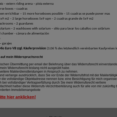
z – extern riding arena – pista externa
rse boxes – cuadras
xen errichtbar – 15 more horseboxes possible – 15 cuadras se puede poner mas
5x9 m2 – 2 large horseboxes 5x9 sqm – 2 cuadras grande de 5x9 m2
tackrooms – 2 guardanes
arium – 2 washboxes with solarium – sitio para lavar los caballos con solárium
 chamber - cámara de alimentación
e
– garajes
io Euro VB zzgl. Käuferprovision
(3,06 % des letztendlich vereinbarten Kaufpreises 
s auf mein Widerspruchsrecht
onischen Übermittlung per email der Belehrung über das Widerrufsrecht einverstand
h mein Widerrufsrecht bislang nicht ausgeübt habe.
 weitere Maklerdienstleistungen in Anspruch zu nehmen.
und verlange ausdrücklich, dass Sie vor Ende der Widerrufsfrist mit der Maklertätig
ir die vollständige Objektadresse nennen bzw. eine Besichtigung für mich organisi
ch bei vollständiger Vertragserfüllung durch Sie mein Widerrufsrecht verliere
infachheit halber diese Widerrufs-Verzichtserklärung auch für alle von mir zukünftig
orderten Immobilienangebote
itte hier anklicken!