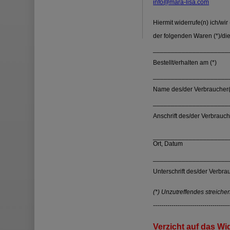
info@mara-lisa.com
Hiermit widerrufe(n) ich/wi
der folgenden Waren (*)/die
_____________________
Bestellt/erhalten am (*)
_____________________
Name des/der Verbraucher(
_____________________
Anschrift des/der Verbrauch
_____________________
Ort, Datum
_____________________
Unterschrift des/der Verbrau
(*) Unzutreffendes streichen
-------------------------------------
Verzicht auf das Wi