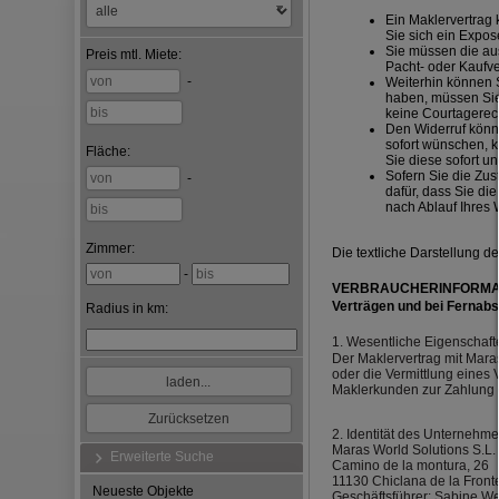
Ein Maklervertrag
Sie sich ein Expo
Sie müssen die aus
Preis
mtl. Miete
:
Pacht- oder Kaufve
-
Weiterhin können S
haben, müssen Sie 
keine Courtagerec
Den Widerruf könne
sofort wünschen, k
Fläche
:
Sie diese sofort un
Sofern Sie die Zus
-
dafür, dass Sie di
nach Ablauf Ihres 
Zimmer:
Die textliche Darstellung d
-
VERBRAUCHERINFORMATION
Verträgen und bei Fernab
Radius in km:
1. Wesentliche Eigenschaft
Der Maklervertrag mit Mara
oder die Vermittlung eines V
Maklerkunden zur Zahlung 
2. Identität des Unternehm
Maras World Solutions S.L.
Erweiterte Suche
Camino de la montura, 26
11130 Chiclana de la Front
Neueste Objekte
Geschäftsführer: Sabine W