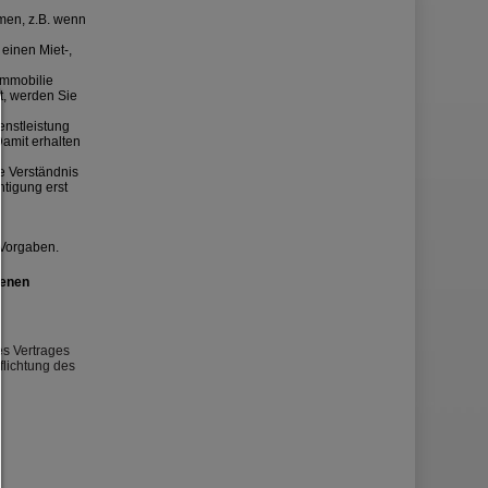
men, z.B. wenn
einen Miet-,
Immobilie
t, werden Sie
Consent Manager
enstleistung
Damit erhalten
HILFE
te Verständnis
htigung erst
Um fortfahren zu können,müssen Sie eine Cookie-Auswahl treffen. Nac
erhalten Sie eine Erläuterung der verschiedenen Optionen und ihrer B
Alles zulassen:
 Vorgaben.
Jedes Cookie wie z.B. Tracking- und Analytische-Cookies sowie Drittan
Inhalte.
senen
Auswahl erlauben:
Es werden nur Drittanbieter-Inhalte oder die Cookie-Arten zugelassen d
den Checkboxen angehakt haben.
es Vertrages
Nur notwendiges zulassen:
flichtung des
Es werden nur die technisch notwendigen Cookies zugelassen und 
Drittanbieter-Inhalte.
Sie können Ihre Cookie-Einstellung jederzeit hier ändern:
Cookie-Details
|
Datenschutz
|
Impressum
zurück