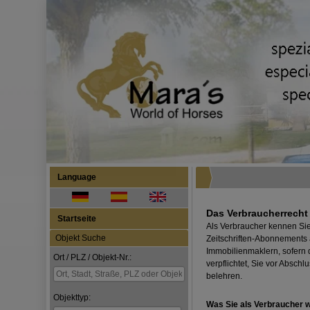
Language
Das Verbraucherrecht 
Startseite
Als Verbraucher kennen Si
Objekt Suche
Zeitschriften-Abonnements a
Immobilienmaklern, sofern 
Ort / PLZ / Objekt-Nr.:
verpflichtet, Sie vor Absch
belehren.
Objekttyp:
Was Sie als Verbraucher w