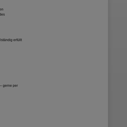
nen
des
ständig erfüllt
 – gerne per