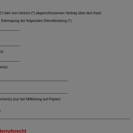
r (*) den von mir/uns (*) abgeschlossenen Vertrag über den Kauf
 Erbringung der folgenden Dienstleistung (*)
__________
__________
s)
__________
er(s)
_________________________________
_________________________________
cher(s) (nur bei Mitteilung auf Papier)
.
--------------------------------------------------------------------------------------------------------------
derrufsrecht