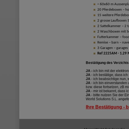
~ 60x60 m Aussenplat
20 Pferdeboxen – ho
15 weitere Pferdebo
2 grosse Laufboxen 
2 Sattelkammer – 2 
2 Waschboxen mit Sol
Futterkammer – food
Remise – barn – nav
3 Garagen – garages 
Ref 2225AM - 1.29 M
Bestätigung des Verzicht
JA -
ich bin mit der elektr
JA
- ich bestätige, dass ic
JA
- ich beabsichtige nun,
JA
- ich bin einverstanden 
bzw. diese fortsetzen, zB m
JA
- mir ist bekannt, dass i
JA
- bitte nutzen Sie der E
World Solutions S.L. angef
Ihre Bestätigung - b