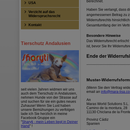
berechnet.
USA
Haben Sie verlangt, dass di
Verzicht auf das
angemessenen Betrag zu zah
Widerspruchsrecht
Widerrufsrechts hinsichtlic
Kontakt
Gesamtumfang der im Vertr
Besondere Hinweise
Das Widerrufsrecht erlischt
Tierschutz Andalusien
ist, bevor Sie Ihr Widerruf
Ende der Widerruf
-------------------------------------
Muster-
Widerrufsform
(Wenn Sie den Vertrag wide
seit vielen Jahren widmen wir uns
email an
info@mara-lisa.c
auch dem Tierschutz in Andalusien,
nehmen Hunde von der Strasse auf
An
und suchen für sie ein gutes neues
Maras World Solutions S.L.
Zuhause! Wenn Sie Lust haben
Camino de la montura, 28
unsere Bemühungen zu verfolgen
11130 Chiclana de la Front
lade ich Sie herzlich in meine
Facebook Gruppe ein
Provinz Cádiz
"
Sharyti - mein Leben liegt in Deiner
Spanien
Hand
" !