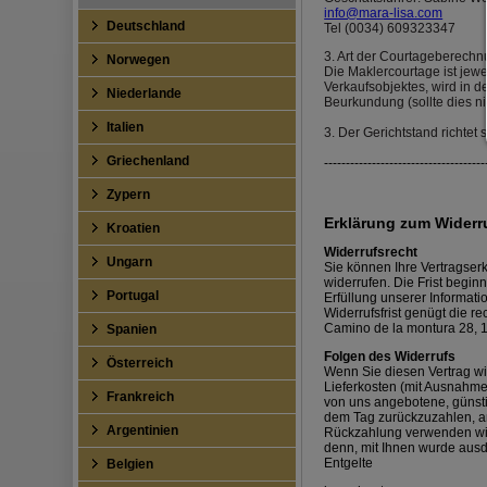
info@mara-lisa.com
Deutschland
Tel (0034) 609323347
3. Art der Courtageberech
Norwegen
Die Maklercourtage ist jew
Verkaufsobjektes, wird in d
Niederlande
Beurkundung (sollte dies ni
Italien
3. Der Gerichtstand richtet
Griechenland
-------------------------------------
Zypern
Erklärung zum Widerru
Kroatien
Widerrufsrecht
Ungarn
Sie können Ihre Vertragserk
widerrufen. Die Frist begin
Portugal
Erfüllung unserer Informati
Widerrufsfrist genügt die r
Camino de la montura 28, 1
Spanien
Folgen des Widerrufs
Österreich
Wenn Sie diesen Vertrag wid
Lieferkosten (mit Ausnahme 
Frankreich
von uns angebotene, günsti
dem Tag zurückzuzahlen, an
Argentinien
Rückzahlung verwenden wir 
denn, mit Ihnen wurde ausd
Entgelte
Belgien